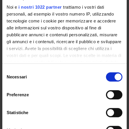
primo punto di accesso, e i Centri di riferimento.
Noi e
i nostri 1022 partner
trattiamo i vostri dati
personali, ad esempio il vostro numero IP, utilizzando
tecnologie come i cookie per memorizzare e accedere
ALLEGATI
alle informazioni sul vostro dispositivo al fine di
pubblicare annunci e contenuti personalizzati, misurare
Programma
(pdf, it, 5229 KB, 04/08/26)
gli annunci e i contenuti, ricercare il pubblico e sviluppare
i servizi. Avete la possibilità di scegliere chi utilizza i
vostri dati e per quali scopi. Le vostre scelte in materia di
privacy sono applicabili solo su questa proprietà digitale
Referente
in cui avete effettuato le vostre scelte. È possibile
Selezione
Giovanni Benfari
modificare o revocare il proprio consenso in qualsiasi
Necessari
del
Dipartimento
momento dalla Dichiarazione sui cookie o facendo clic
consenso
Medicina
sull'icona di attivazione della privacy.
Preferenze
Con il tuo consenso, vorremmo anche:
raccogliere informazioni sulla tua posizione
Statistiche
geografica, con un'approssimazione di qualche
ORGANIZZAZIONE
metro,