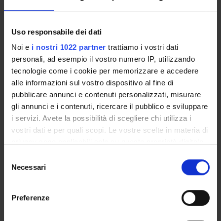
condivisione delle problematiche di gestione e lo sharing di
esperienze nella pratica clinica sono gli obiettivi principali
Uso responsabile dei dati
del Corso.
Noi e
i nostri 1022 partner
trattiamo i vostri dati
personali, ad esempio il vostro numero IP, utilizzando
tecnologie come i cookie per memorizzare e accedere
ALLEGATI
alle informazioni sul vostro dispositivo al fine di
pubblicare annunci e contenuti personalizzati, misurare
Programma
(pdf, it, 342 KB, 24/04/26)
gli annunci e i contenuti, ricercare il pubblico e sviluppare
i servizi. Avete la possibilità di scegliere chi utilizza i
vostri dati e per quali scopi. Le vostre scelte in materia di
privacy sono applicabili solo su questa proprietà digitale
Referente
in cui avete effettuato le vostre scelte. È possibile
Maurizio Rossini
Selezione
modificare o revocare il proprio consenso in qualsiasi
Necessari
del
Partecipante
momento dalla Dichiarazione sui cookie o facendo clic
consenso
Giovanni Adami
-
Francesco Bertoldo
-
Davide Gatti
-
sull'icona di attivazione della privacy.
Ombretta Viapiana
Preferenze
Dipartimento
Con il tuo consenso, vorremmo anche: