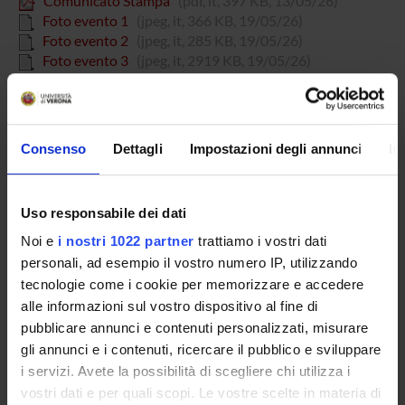
Comunicato Stampa
(pdf, it, 397 KB, 13/05/26)
Foto evento 1
(jpeg, it, 366 KB, 19/05/26)
Foto evento 2
(jpeg, it, 285 KB, 19/05/26)
Foto evento 3
(jpeg, it, 2919 KB, 19/05/26)
Locandina
(pdf, it, 2849 KB, 13/05/26)
Consenso
Dettagli
Impostazioni degli annunci
In
Referente
Cristiano Fava
-
Francesca Pizzolo
Uso responsabile dei dati
Pagina Web
https://tgverona.telenuovo.it/attualita/2026/05/16/video-
Noi e
i nostri 1022 partner
trattiamo i vostri dati
ipertensione-il-30-degli-italiani-non-sa-di-averla
personali, ad esempio il vostro numero IP, utilizzando
tecnologie come i cookie per memorizzare e accedere
Dipartimento
alle informazioni sul vostro dispositivo al fine di
Medicina
pubblicare annunci e contenuti personalizzati, misurare
gli annunci e i contenuti, ricercare il pubblico e sviluppare
i servizi. Avete la possibilità di scegliere chi utilizza i
vostri dati e per quali scopi. Le vostre scelte in materia di