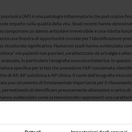
e psoriasica (AP) è una patologia infiammatoria che può colpire fino
ole impatto sulla qualità della vita. Studi recenti hanno dimostrat
ò comportare un danno articolare irreversibile e una ridotta funzion
nta una finestra di opportunità cruciale per l'identificazione prec
o strutturale significativo. Numerosi studi hanno evidenziato come 
linica" nei pazienti con psoriasi, caratterizzato da artralgie e alte
 avanzate, in particolare l'ecografia muscoloscheletrica. In ques
tura specifica per le fasi che precedono l'AP conclamata, identific
chio di AP, AP subclinica e AP clinica. Il ruolo dell'ecografia musco
ata uno strumento di fondamentale importanza per il rilevamento 
, permettendo di identificare precocemente alterazioni a carico di ar
hanno evidenziato come la tenosinovite rappresenti una caratteristi
 ai pazienti con sola psoriasi, suggerendo un suo possibile ruolo co
fia è in grado di rilevare entesite subclinica in pazienti con psorias
inale che ha dimostrato come la presenza di entesite attiva all'ecog
cativamente maggiore di sviluppare AP clinica nel tempo. Tale evide