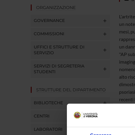
ORGANIZZAZIONE
L'artrit
GOVERNANCE
un notev
mesi, pu
COMMISSIONI
rapprese
un dann
UFFICI E STRUTTURE DI
SERVIZIO
"AP subc
imaging
SERVIZI DI SEGRETERIA
nomencla
STUDENTI
alto ris
dimostr
STRUTTURE DEL DIPARTIMENTO
psoriasi
recenti 
BIBLIOTECHE
rispetto
l'ecogra
CENTRI
longitud
LABORATORI
signifi