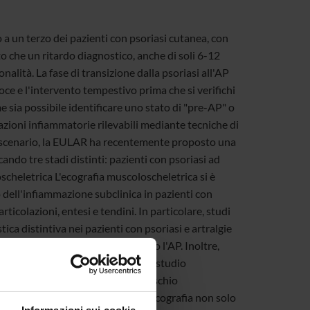
 a un terzo dei pazienti con psoriasi cutanea, con
o che un ritardo diagnostico, anche di soli 6-12
alità. La fase di transizione dalla psoriasi all'AP
oce e l'intervento tempestivo prima che si verifichi
sia possibile identificare uno stato di "pre-AP" o
razioni infiammatorie rilevabili mediante tecniche di
to scenario, la EULAR ha recentemente proposto una
ando tre stadi distinti: pazienti con psoriasi ad
loscheletrica L'ecografia muscoloscheletrica si è
dell'infiammazione subclinica in pazienti con
ticolazioni, entesi e tendini. In particolare, studi
ca distintiva nei pazienti con psoriasi e artralgie
me predittore di evoluzione verso l'AP. Inoltre,
i senza sintomi articolari, con uno studio
rafia basale sia associata a un rischio
nza sottolinea l'importanza dell'ecografia non solo