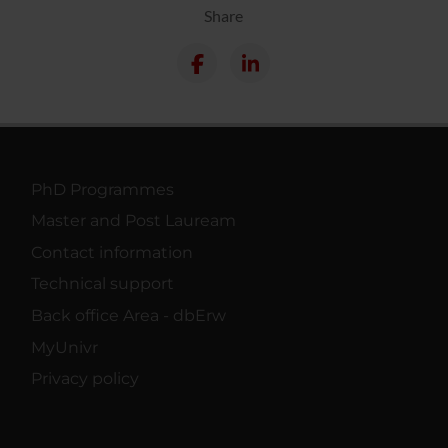
Share
PhD Programmes
Master and Post Lauream
Contact information
Technical support
Back office Area - dbErw
MyUnivr
Privacy policy