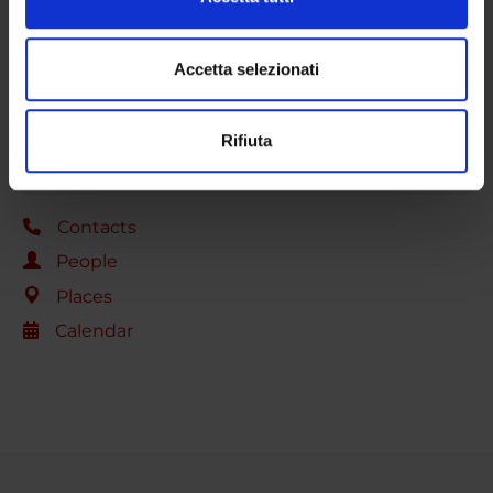
e imposta le tue preferenze nella
sezione dettagli
. Puoi
DEPARTMENT FACILITIES
modificare o ritirare il tuo consenso in qualsiasi momento
dalla Dichiarazione sui cookie.
Accetta selezionati
LIBRARIES
Utilizziamo i cookie per personalizzare contenuti ed
CENTRI
Rifiuta
annunci, per fornire funzionalità dei social media e per
RESEARCH LABORATORIES
analizzare il nostro traffico. Condividiamo inoltre
informazioni sul modo in cui utilizzi il nostro sito con i
nostri partner che si occupano di analisi dei dati web,
Contacts
pubblicità e social media, i quali potrebbero combinarle
People
con altre informazioni che hai fornito loro o che hanno
Places
raccolto dal tuo utilizzo dei loro servizi.
Calendar