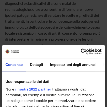
diagnostici e classificativi di alcune malattie
reumatologiche, oltre a consentire di formulare nuove
ipotesi patogenetiche e di valutare le scelte e gli effetti dei
trattamenti. In particolare, le conoscenze sulla patogenesi
immunologica dell’osteoporosi e del coinvolgimento osseo
focale e sistemico in corso di artriti consentono sempre più
di interpretare l’imaging e la progressione delle lesioni
ossee e possono contribuire ad una scelta più mirata e
razionale dei farmaci biotecnologici o di quelli target
sintetici. Scopo di questo Convegno è quello di condividere
le più recenti conoscenze nel campo
Consenso
Dettagli
Impostazioni degli annunci
In
dell’Osteoimmunologia al fine di migliorare l’approccio
diagnostico e terapeutico nei confronti delle artriti e
dell’osteoporosi.
Uso responsabile dei dati
Noi e
i nostri 1022 partner
trattiamo i vostri dati
personali, ad esempio il vostro numero IP, utilizzando
Programme Director
tecnologie come i cookie per memorizzare e accedere
Maurizio Rossini
alle informazioni sul vostro dispositivo al fine di