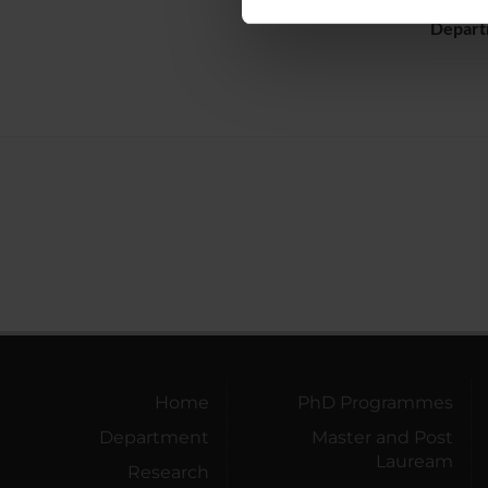
nostro traffico. Condividiamo 
Depart
di analisi dei dati web, pubbl
che hanno raccolto dal tuo uti
Home
PhD Programmes
Department
Master and Post
Lauream
Research