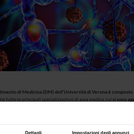
rtimento di Medicina (DM) dell’Università di Verona è composto
é tutte le principali specializzazioni di area medica, cui
si sono ag
e e di Immunologia
.
 caratterizza, oltre che per una ampia ed importante attività clini
 attività didattica e di ricerca. Riguardo a quest’ultima, il DM pu
Dettagli
Impostazioni degli annunci