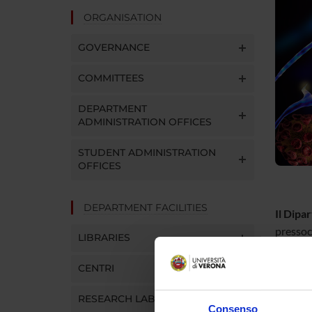
ORGANISATION
GOVERNANCE
COMMITTEES
DEPARTMENT
ADMINISTRATION OFFICES
STUDENT ADMINISTRATION
OFFICES
DEPARTMENT FACILITIES
Il Dipa
pressoch
LIBRARIES
General
CENTRI
Il DM si
RESEARCH LABORATORIES
intensa
Consenso