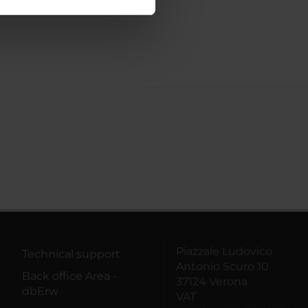
ostri partner che si occupano
azioni che hai fornito loro o
Piazzale Ludovico
Technical support
Antonio Scuro 10
Back office Area -
37124 Verona
dbErw
VAT