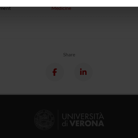
inoltre informazioni sul modo in cui utilizzi il nostro sito con i n
ment
Medicine
icità e social media, i quali potrebbero combinarle con altre inform
lizzo dei loro servizi.
Share