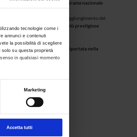
collocazione eccellente nel panorama nazionale
permesso nel corso degli anni il raggiungimento del
onsorziali con istituzioni tra le più prestigiose
utilizzando tecnologie come i
ltre.
re annunci e contenuti
vete la possibilità di scegliere
singola Sezione dipartimentale è riportata nella
li solo su questa proprietà
consenso in qualsiasi momento
alche metro,
Marketing
e specifiche (impronte
 KB, 14/09/17)
ezione dettagli
. Puoi
Accetta tutti
l media e per analizzare il