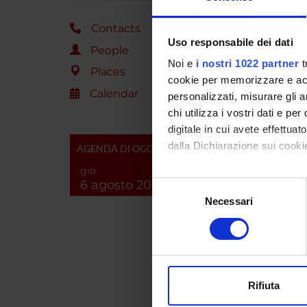
scientif
ed inte
Contacts
Molte s
Uso responsabile dei dati
People
suddett
Noi e
i nostri 1022 partner
t
Places
quali ad
cookie per memorizzare e acce
Calendar
personalizzati, misurare gli an
La list
chi utilizza i vostri dati e pe
tabella 
digitale in cui avete effettua
dalla Dichiarazione sui cookie
AGENDA DI OGGI
gio
Con il tuo consenso, vorrem
6 agosto 2026
Selezione
raccogliere informazi
Necessari
del
ATT
Identificare il tuo di
consenso
Tab
digitali).
Approfondisci come vengono el
modificare o ritirare il tuo 
Rifiuta
Progra
Utilizziamo i cookie per perso