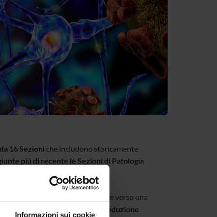
 da 16 Sezioni
che includono storicamente
giunte più di recente le Sezioni di Patologia
ca, anche per una spiccata vocazione verso una
ò vantare complessivamente
una produzione
Informazioni sui cookie