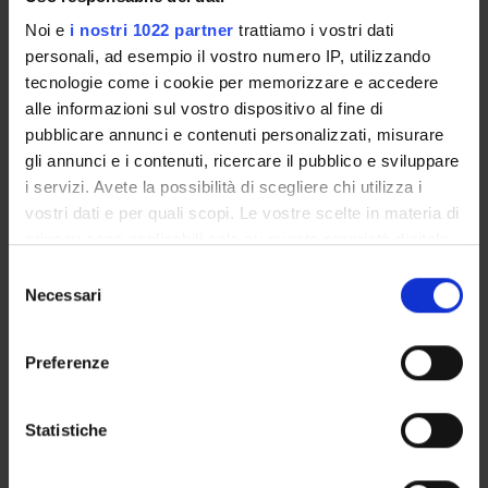
Noi e
i nostri 1022 partner
trattiamo i vostri dati
Overview
personali, ad esempio il vostro numero IP, utilizzando
Enrolment procedures
tecnologie come i cookie per memorizzare e accedere
Courses
alle informazioni sul vostro dispositivo al fine di
pubblicare annunci e contenuti personalizzati, misurare
Notices
gli annunci e i contenuti, ricercare il pubblico e sviluppare
Governing bodies
i servizi. Avete la possibilità di scegliere chi utilizza i
vostri dati e per quali scopi. Le vostre scelte in materia di
STUDYING
privacy sono applicabili solo su questa proprietà digitale
in cui avete effettuato le vostre scelte. È possibile
Selezione
COURSES
modificare o revocare il proprio consenso in qualsiasi
Necessari
del
momento dalla Dichiarazione sui cookie o facendo clic
consenso
PHD PROGRAMMES AND POSTGRADUATE
sull'icona di attivazione della privacy.
TRAINING
Preferenze
Con il tuo consenso, vorremmo anche:
Contacts
raccogliere informazioni sulla tua posizione
Statistiche
People
geografica, con un'approssimazione di qualche
Places
metro,