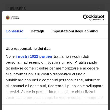
MEMBERS
Marcello Ferrari
Consenso
Dettagli
Impostazioni degli annunci
In
Albino Poli
Ermes Vedovi
Uso responsabile dei dati
Massimo Pulin
membro esterno
Noi e
i nostri 1022 partner
trattiamo i vostri dati
personali, ad esempio il vostro numero IP, utilizzando
tecnologie come i cookie per memorizzare e accedere
RECORDS AND DOCUMENTS
alle informazioni sul vostro dispositivo al fine di
pubblicare annunci e contenuti personalizzati, misurare
gli annunci e i contenuti, ricercare il pubblico e sviluppare
i servizi. Avete la possibilità di scegliere chi utilizza i
vostri dati e per quali scopi. Le vostre scelte in materia di
ORGANISATION
privacy sono applicabili solo su questa proprietà digitale
in cui avete effettuato le vostre scelte. È possibile