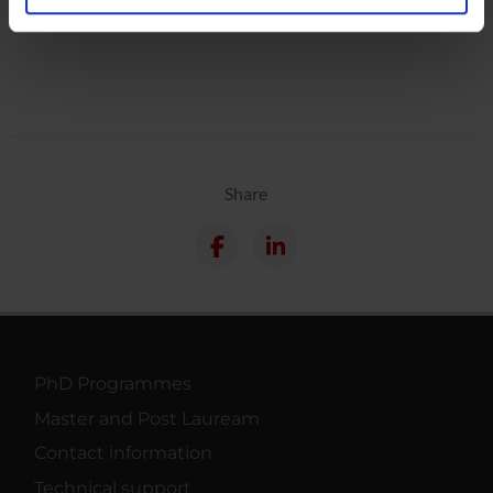
Calendar
analizzare il nostro traffico. Condividiamo inoltre
informazioni sul modo in cui utilizzi il nostro sito con i
nostri partner che si occupano di analisi dei dati web,
pubblicità e social media, i quali potrebbero combinarle
con altre informazioni che hai fornito loro o che hanno
raccolto dal tuo utilizzo dei loro servizi.
Share
PhD Programmes
Master and Post Lauream
Contact information
Technical support