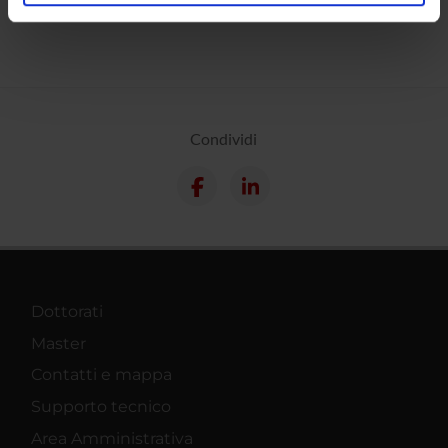
analizzare il nostro traffico. Condividiamo inoltre
informazioni sul modo in cui utilizzi il nostro sito con i
nostri partner che si occupano di analisi dei dati web,
pubblicità e social media, i quali potrebbero combinarle
con altre informazioni che hai fornito loro o che hanno
raccolto dal tuo utilizzo dei loro servizi.
Condividi
Dottorati
Master
Contatti e mappa
Supporto tecnico
Area Amministrativa