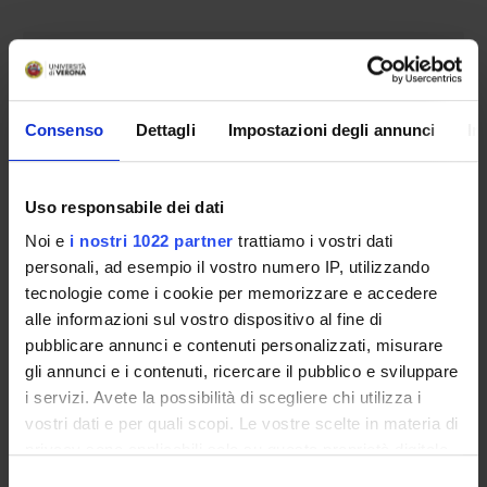
COMPONENTI
Simone Fezzi
Consenso
Dettagli
Impostazioni degli annunci
In
Gabriele Pesarini
Roberto Scarsini
Uso responsabile dei dati
Noi e
i nostri 1022 partner
trattiamo i vostri dati
personali, ad esempio il vostro numero IP, utilizzando
SEDUTE E VERBALI
tecnologie come i cookie per memorizzare e accedere
alle informazioni sul vostro dispositivo al fine di
pubblicare annunci e contenuti personalizzati, misurare
gli annunci e i contenuti, ricercare il pubblico e sviluppare
i servizi. Avete la possibilità di scegliere chi utilizza i
ORGANIZZAZIONE
vostri dati e per quali scopi. Le vostre scelte in materia di
GOVERNANCE
privacy sono applicabili solo su questa proprietà digitale
in cui avete effettuato le vostre scelte. È possibile
Selezione