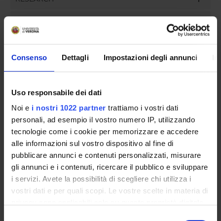
PUBLICATIONS
ASSIGNMENTS
Consenso
Dettagli
Impostazioni degli annunci
In
Uso responsabile dei dati
ORGANISATION
Noi e
i nostri 1022 partner
trattiamo i vostri dati
GOVERNANCE
personali, ad esempio il vostro numero IP, utilizzando
tecnologie come i cookie per memorizzare e accedere
COMMITTEES
alle informazioni sul vostro dispositivo al fine di
pubblicare annunci e contenuti personalizzati, misurare
DEPARTMENT ADMINISTRATION OFFICES
gli annunci e i contenuti, ricercare il pubblico e sviluppare
i servizi. Avete la possibilità di scegliere chi utilizza i
STUDENT ADMINISTRATION OFFICES
vostri dati e per quali scopi. Le vostre scelte in materia di
privacy sono applicabili solo su questa proprietà digitale
DEPARTMENT FACILITIES
in cui avete effettuato le vostre scelte. È possibile
Selezione