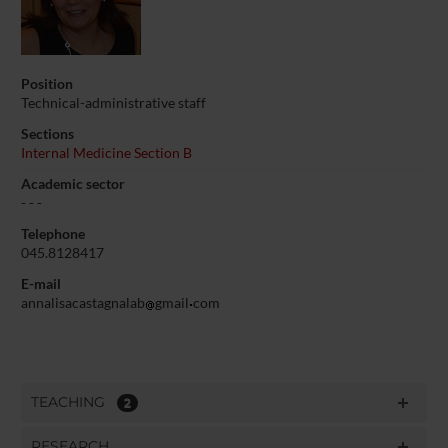
Position
Technical-administrative staff
Sections
Internal Medicine Section B
Academic sector
- - -
Telephone
045.8128417
E-mail
annalisacastagnalab
gmail
com
TEACHING
2
RESEARCH