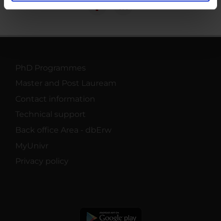
analizzare il nostro traffico. Condividiamo inoltre
informazioni sul modo in cui utilizzi il nostro sito con i
nostri partner che si occupano di analisi dei dati web,
pubblicità e social media, i quali potrebbero combinarle
con altre informazioni che hai fornito loro o che hanno
raccolto dal tuo utilizzo dei loro servizi.
PhD Programmes
Master and Post Lauream
Contact information
Technical support
Back office Area - dbErw
MyUnivr
Privacy policy