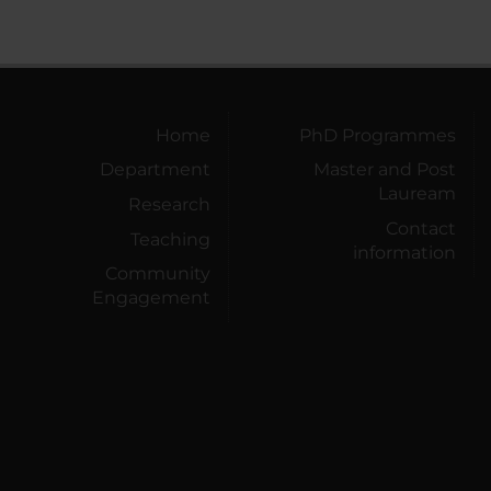
Home
PhD Programmes
Department
Master and Post
Lauream
Research
Contact
Teaching
information
Community
Engagement