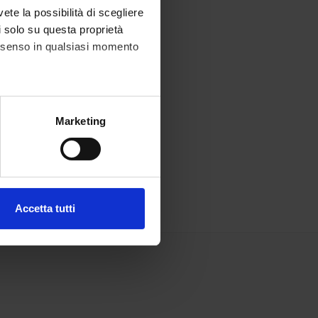
vete la possibilità di scegliere
li solo su questa proprietà
consenso in qualsiasi momento
alche metro,
Marketing
e specifiche (impronte
ezione dettagli
. Puoi
Accetta tutti
l media e per analizzare il
ostri partner che si occupano
azioni che hai fornito loro o