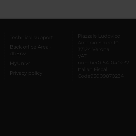
Piazzale Ludovico
Technical support
Antonio Scuro 10
Back office Area -
37124 Verona
dbErw
VAT
number01541040232
MyUnivr
Italian Fiscal
Privacy policy
Code93009870234