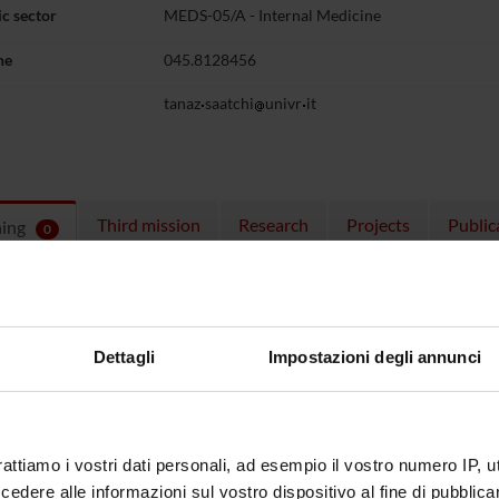
c sector
MEDS-05/A - Internal Medicine
ne
045.8128456
tanaz
saatchi
univr
it
Third mission
Research
Projects
Public
hing
0
ULES
 running in the period selected:
0
.
Dettagli
Impostazioni degli annunci
n the module to see the timetable and course details.
rattiamo i vostri dati personali, ad esempio il vostro numero IP, 
dere alle informazioni sul vostro dispositivo al fine di pubblica