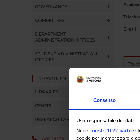
Academi
GOVERNANCE
Telepho
COMMITTEES
E-mail
DEPARTMENT
ADMINISTRATION OFFICES
STUDENT ADMINISTRATION
OFFICES
Teac
DEPARTMENT FACILITIES
MOD
LIBRARIES
Modules
Consenso
Click o
CENTRI
RESEARCH LABORATORIES
Uso responsabile dei dati
Noi e
i nostri 1022 partner
t
cookie per memorizzare e acce
Contacts