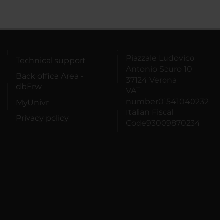
Piazzale Ludovico
Technical support
Antonio Scuro 10
Back office Area -
37124 Verona
dbErw
VAT
number01541040232
MyUnivr
Italian Fiscal
Privacy policy
Code93009870234