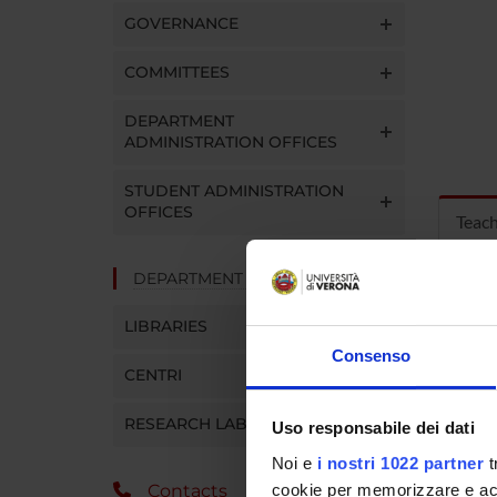
GOVERNANCE
COMMITTEES
DEPARTMENT
ADMINISTRATION OFFICES
STUDENT ADMINISTRATION
OFFICES
Teac
DEPARTMENT FACILITIES
MOD
LIBRARIES
Modules
Consenso
Click o
CENTRI
RESEARCH LABORATORIES
Uso responsabile dei dati
Noi e
i nostri 1022 partner
t
COUR
cookie per memorizzare e acce
Contacts