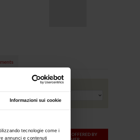
nments
Academic year
Informazioni sui cookie
utilizzando tecnologie come i
ONLINE
TEACHER
MODULES OFFERED BY
re annunci e contenuti
CREDITS
THIS TEACHER