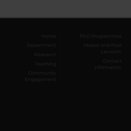
Home
PhD Programmes
Department
Master and Post
Lauream
Research
Contact
Teaching
information
Community
Engagement