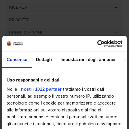
RICERCA
PROGETTI
PUBBLICAZIONI
INCARICHI
Consenso
Dettagli
Impostazioni degli annunci
In
ORGANIZZAZIONE
Uso responsabile dei dati
GOVERNANCE
Noi e
i nostri 1022 partner
trattiamo i vostri dati
personali, ad esempio il vostro numero IP, utilizzando
COMMISSIONI
tecnologie come i cookie per memorizzare e accedere
alle informazioni sul vostro dispositivo al fine di
UFFICI E STRUTTURE DI SERVIZIO
pubblicare annunci e contenuti personalizzati, misurare
gli annunci e i contenuti, ricercare il pubblico e sviluppare
SERVIZI DI SEGRETERIA STUDENTI