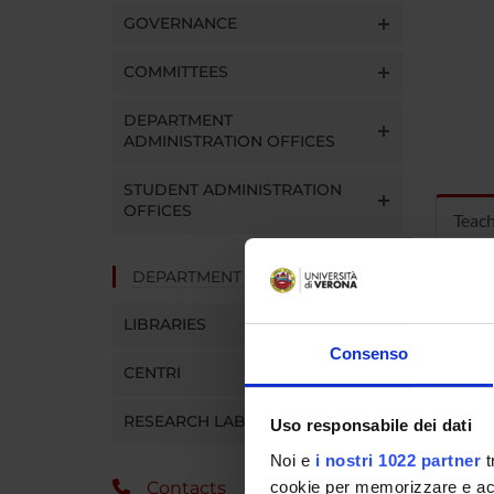
GOVERNANCE
COMMITTEES
DEPARTMENT
ADMINISTRATION OFFICES
STUDENT ADMINISTRATION
OFFICES
Teac
DEPARTMENT FACILITIES
MOD
LIBRARIES
Modules
Consenso
Click o
CENTRI
RESEARCH LABORATORIES
Uso responsabile dei dati
Noi e
i nostri 1022 partner
t
cookie per memorizzare e acce
Contacts