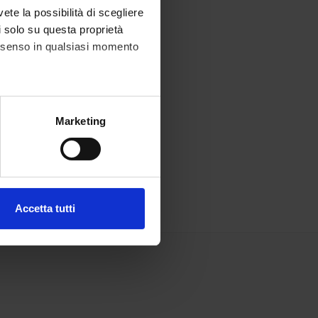
vete la possibilità di scegliere
li solo su questa proprietà
consenso in qualsiasi momento
alche metro,
Marketing
e specifiche (impronte
ezione dettagli
. Puoi
Accetta tutti
l media e per analizzare il
ostri partner che si occupano
azioni che hai fornito loro o