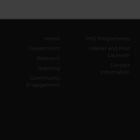
Home
PhD Programmes
Department
Master and Post
Lauream
Research
Contact
Teaching
information
Community
Engagement