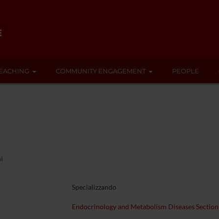
EACHING
COMMUNITY ENGAGEMENT
PEOPLE
i
Specializzando
Endocrinology and Metabolism Diseases Section