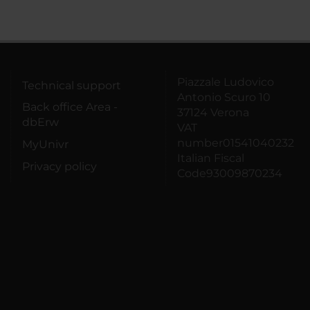
Piazzale Ludovico
Technical support
Antonio Scuro 10
Back office Area -
37124 Verona
dbErw
VAT
number01541040232
MyUnivr
Italian Fiscal
Privacy policy
Code93009870234