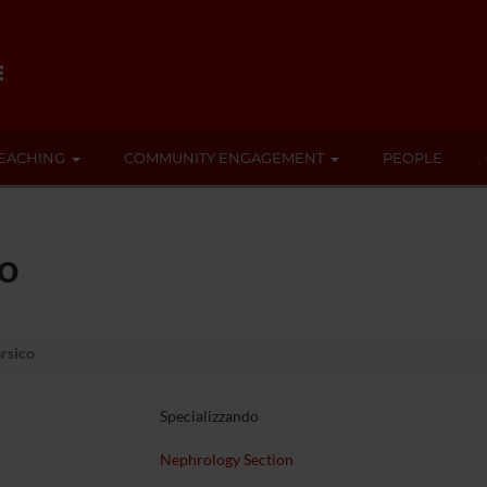
EACHING
COMMUNITY ENGAGEMENT
PEOPLE
o
rsico
Specializzando
Nephrology Section