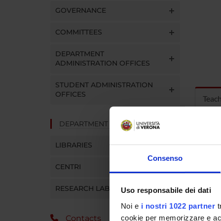
GOVERNANCE
COMMITTEES
DEPARTMENT
ADMINISTRATION OFFICES
STUDENT ADMINISTRATION
OFFICES
Teac
DEPARTMENT FACILITIES
MOD
LIBRARIES
Modules
Consenso
Click o
CENTRI
RESEARCH LABORATORIES
Uso responsabile dei dati
Noi e
i nostri 1022 partner
t
cookie per memorizzare e acce
Contacts