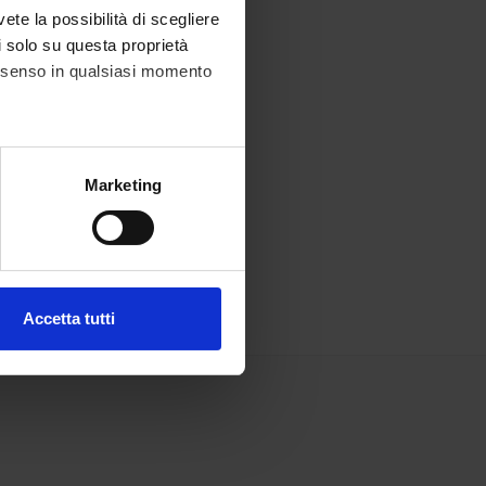
vete la possibilità di scegliere
li solo su questa proprietà
consenso in qualsiasi momento
alche metro,
Marketing
e specifiche (impronte
ezione dettagli
. Puoi
Accetta tutti
l media e per analizzare il
ostri partner che si occupano
azioni che hai fornito loro o