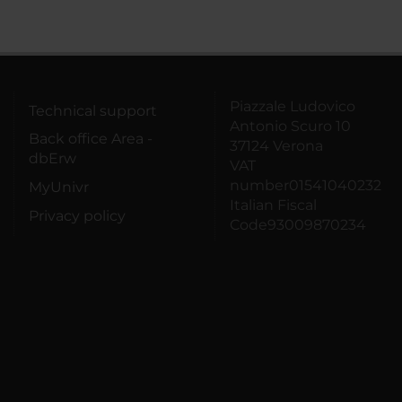
Piazzale Ludovico
Technical support
Antonio Scuro 10
Back office Area -
37124 Verona
dbErw
VAT
number01541040232
MyUnivr
Italian Fiscal
Privacy policy
Code93009870234