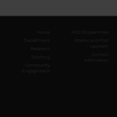
Home
PhD Programmes
Department
Master and Post
Lauream
Research
Contact
Teaching
information
Community
Engagement