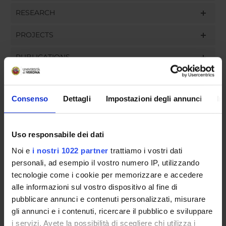
RESEARCH
PROJECTS
PUBLICATIONS
ASSIGNMENTS
Consenso
Dettagli
Impostazioni degli annunci
In
ORGANISATION
Uso responsabile dei dati
Noi e
i nostri 1022 partner
trattiamo i vostri dati
GOVERNANCE
personali, ad esempio il vostro numero IP, utilizzando
tecnologie come i cookie per memorizzare e accedere
COMMITTEES
alle informazioni sul vostro dispositivo al fine di
pubblicare annunci e contenuti personalizzati, misurare
DEPARTMENT ADMINISTRATION OFFICES
gli annunci e i contenuti, ricercare il pubblico e sviluppare
STUDENT ADMINISTRATION OFFICES
i servizi. Avete la possibilità di scegliere chi utilizza i