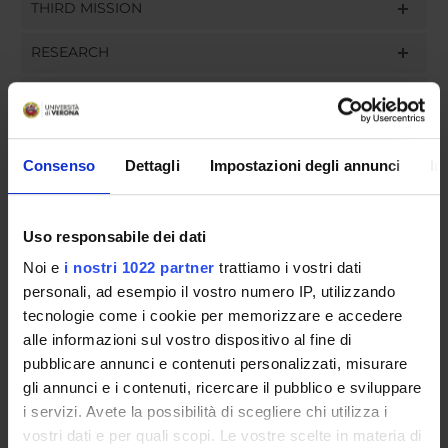
THIRD MISSION
RESEARCH
PROJECTS
ASSIGNMENTS
Consenso
Dettagli
Impostazioni degli annunci
In
Uso responsabile dei dati
ORGANISATION
Noi e
i nostri 1022 partner
trattiamo i vostri dati
personali, ad esempio il vostro numero IP, utilizzando
GOVERNANCE
tecnologie come i cookie per memorizzare e accedere
COMMITTEES
alle informazioni sul vostro dispositivo al fine di
pubblicare annunci e contenuti personalizzati, misurare
DEPARTMENT ADMINISTRATION OFFICES
gli annunci e i contenuti, ricercare il pubblico e sviluppare
i servizi. Avete la possibilità di scegliere chi utilizza i
STUDENT ADMINISTRATION OFFICES
vostri dati e per quali scopi. Le vostre scelte in materia di