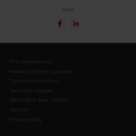
Share
PhD Programmes
Master and Post Lauream
Contact information
Technical support
Back office Area - dbErw
MyUnivr
Privacy policy