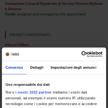
Fondazione Cassa di Risparmio di Verona Vicenza Belluno
e Ancona
Funds:
assigned and managed by the department
PROJECT PARTICIPANTS
Marco Chilosi
Marcello Ferrari
Teaching Assistant
Maurizio Lestani
Consenso
Dettagli
Impostazioni degli annunci
In
Serena Pedron
Technical-administrative staff
Uso responsabile dei dati
Alberto Zamo'
Noi e
i nostri 1022 partner
trattiamo i vostri dati
personali, ad esempio il vostro numero IP, utilizzando
tecnologie come i cookie per memorizzare e accedere