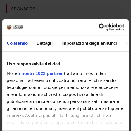
SPONSORS:
Ministero dell'Istruzione dell'Università e della Ricerca
Funds:
assigned and managed by the department
Syllabus:
COFIN - Progetti di Ricerca di Interesse
Nazionale
Consenso
Dettagli
Impostazioni degli annunci
In
Uso responsabile dei dati
PROJECT PARTICIPANTS
Noi e
i nostri 1022 partner
trattiamo i vostri dati
Roberto Corrocher
personali, ad esempio il vostro numero IP, utilizzando
Emeritus Professor
tecnologie come i cookie per memorizzare e accedere
Oliviero Olivieri
alle informazioni sul vostro dispositivo al fine di
Teaching Assistant
pubblicare annunci e contenuti personalizzati, misurare
gli annunci e i contenuti, ricercare il pubblico e sviluppare
Carla Russo
i servizi. Avete la possibilità di scegliere chi utilizza i
vostri dati e per quali scopi. Le vostre scelte in materia di
privacy sono applicabili solo su questa proprietà digitale