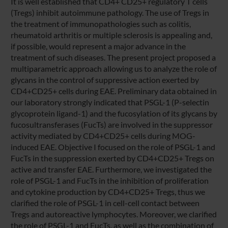
It is well established that CD4+ CD25+ regulatory T cells
(Tregs) inhibit autoimmune pathology. The use of Tregs in
the treatment of immunopathologies such as colitis,
rheumatoid arthritis or multiple sclerosis is appealing and,
if possible, would represent a major advance in the
treatment of such diseases. The present project proposed a
multiparametric approach allowing us to analyze the role of
glycans in the control of suppressive action exerted by
CD4+CD25+ cells during EAE. Preliminary data obtained in
our laboratory strongly indicated that PSGL-1 (P-selectin
glycoprotein ligand-1) and the fucosylation of its glycans by
fucosultransferases (FucTs) are involved in the suppressor
activity mediated by CD4+CD25+ cells during MOG-
induced EAE. Objective I focused on the role of PSGL-1 and
FucTs in the suppression exerted by CD4+CD25+ Tregs on
active and transfer EAE. Furthermore, we investigated the
role of PSGL-1 and FucTs in the inhibition of proliferation
and cytokine production by CD4+CD25+ Tregs, thus we
clarified the role of PSGL-1 in cell-cell contact between
Tregs and autoreactive lymphocytes. Moreover, we clarified
the role of PSGL-1 and FucTs, as well as the combination of