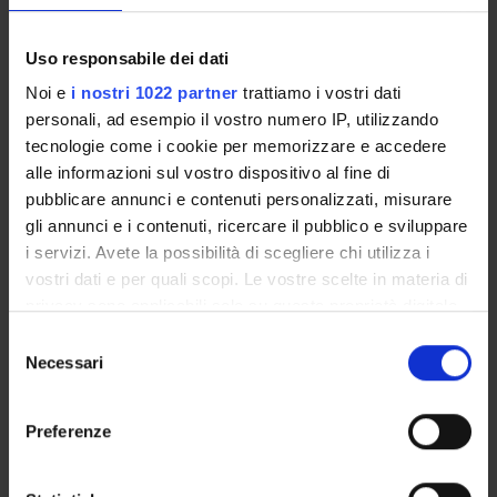
Syllabus:
ENTI.RIC - Finanziamento da enti vari per la
ricerca
Uso responsabile dei dati
Noi e
i nostri 1022 partner
trattiamo i vostri dati
personali, ad esempio il vostro numero IP, utilizzando
PROJECT PARTICIPANTS
tecnologie come i cookie per memorizzare e accedere
Simone Dorothea Bach
alle informazioni sul vostro dispositivo al fine di
pubblicare annunci e contenuti personalizzati, misurare
Gabriela Constantin
gli annunci e i contenuti, ricercare il pubblico e sviluppare
Full Professor
i servizi. Avete la possibilità di scegliere chi utilizza i
Linda Ottoboni
vostri dati e per quali scopi. Le vostre scelte in materia di
privacy sono applicabili solo su questa proprietà digitale
Barbara Rossi
in cui avete effettuato le vostre scelte. È possibile
Selezione
Assistant Professor
modificare o revocare il proprio consenso in qualsiasi
Necessari
del
momento dalla Dichiarazione sui cookie o facendo clic
consenso
sull'icona di attivazione della privacy.
RESEARCH AREAS INVOLVED IN THE PROJECT
Preferenze
Con il tuo consenso, vorremmo anche:
Immunology (DM)
raccogliere informazioni sulla tua posizione