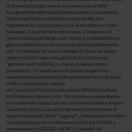
di diverse patologie umane. La comprensione delle
basi genetiche della malattia aterosclerotica coronarica
(CAD) e dell'infarto miocardico acuto (IMA), che
rappresentano la principale causa di mortalità nei Paesi
Sviluppati, è di prioritaria importanza. Gli approcci di
ricerca tradizionali basati sullo studio di polimorfismi nei
geni candidati hanno sinora fornito dati modestamente
utili. Al contrario, le nuove strategie di ricerca ad ampio
spettro su tutto il genoma, gli studi di associazione
"genome-wide" (GWAS), si stanno rivelando molto
promettenti. Il Coordinatore di questo progetto ha
recentemente partecipato attivamente ad alcuni di questi
GWAS, in particolare a quello
del Consorzio MIGEN coordinato dal BROAD Institute
(MIT/Harvard, Boston, MA). Tali studi hanno identificato
e/o confermato l'associazione tra il fenotipo IMA e almeno
una decina di loci, marcati da altrettanti polimorfismi di
singolo nucleotide (SNPs "tagging"), confermando fra l'altro
l'associazione per loci notoriamente (LDLR e PCSK9) o
verosimilmente (CELSR2 e SORT1) coinvolti nel