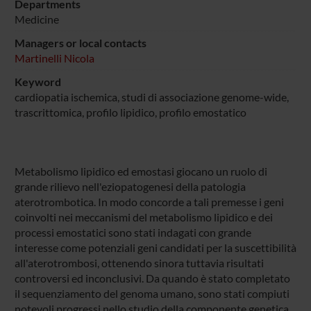
Departments
Medicine
Managers or local contacts
Martinelli Nicola
Keyword
cardiopatia ischemica, studi di associazione genome-wide,
trascrittomica, profilo lipidico, profilo emostatico
Metabolismo lipidico ed emostasi giocano un ruolo di
grande rilievo nell'eziopatogenesi della patologia
aterotrombotica. In modo concorde a tali premesse i geni
coinvolti nei meccanismi del metabolismo lipidico e dei
processi emostatici sono stati indagati con grande
interesse come potenziali geni candidati per la suscettibilità
all'aterotrombosi, ottenendo sinora tuttavia risultati
controversi ed inconclusivi. Da quando è stato completato
il sequenziamento del genoma umano, sono stati compiuti
notevoli progressi nello studio della componente genetica