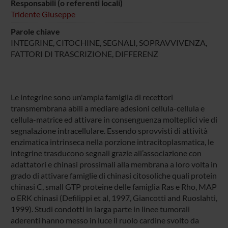
Responsabili (o referenti locali)
Tridente Giuseppe
Parole chiave
INTEGRINE, CITOCHINE, SEGNALI, SOPRAVVIVENZA,
FATTORI DI TRASCRIZIONE, DIFFERENZ
Le integrine sono un'ampia famiglia di recettori
transmembrana abili a mediare adesioni cellula-cellula e
cellula-matrice ed attivare in consenguenza molteplici vie di
segnalazione intracellulare. Essendo sprovvisti di attività
enzimatica intrinseca nella porzione intracitoplasmatica, le
integrine trasducono segnali grazie all’associazione con
adattatori e chinasi prossimali alla membrana a loro volta in
grado di attivare famiglie di chinasi citosoliche quali protein
chinasi C, small GTP proteine delle famiglia Ras e Rho, MAP
o ERK chinasi (Defilippi et al, 1997, Giancotti and Ruoslahti,
1999). Studi condotti in larga parte in linee tumorali
aderenti hanno messo in luce il ruolo cardine svolto da