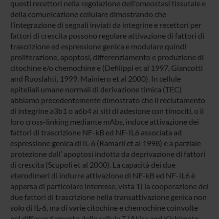
questi recettori nella regolazione dell'omeostasi tissutale e
della comunicazione cellulare dimostrando che
l’integrazione di segnali inviati da integrine e recettori per
fattori di crescita possono regolare attivazione di fattori di
trascrizione ed espressione genica e modulare quindi
proliferazione, apoptosi, differenziamento e produzione di
citochine e/o chemochine e (Defilippi et al 1997, Giancotti
and Ruoslahti, 1999, Mainiero et al 2000). In cellule
epiteliali umane normali di derivazione timica (TEC)
abbiamo precedentemente dimostrato che il reclutamento
di integrine a3b1 o a6b4 ai siti di adesione con timociti, o il
loro cross-linking mediante mAbs, induce attivazione dei
fattori di trascrizione NF-kB ed NF-IL6 associata ad
espressione genica di IL-6 (Ramarli et al 1998) e a parziale
protezione dall’ apoptosi indotta da deprivazione di fattori
di crescita (Scupoli et al 2000). La capacità dei due
eterodimeri di indurre attivazione di NF-kB ed NF-IL6 è
apparsa di particolare interesse, vista 1) la cooperazione dei
due fattori di trascrizione nella transattivazione genica non
solo di IL-6, ma di varie citochine e chemochine coinvolte
nel differenziamento delle cellule T (Akira and Kishimoto,