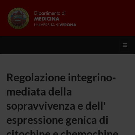
Toggl
Regolazione integrino-
mediata della
sopravvivenza e dell'
espressione genica di
citochine e chemochine