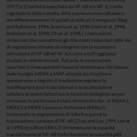
1997) e 2) l’attività esercitata da NF-kB e/o NF-IL6 nella
regolazione della crescita, della sopravvivenza cellulare o
del differenziamento di epiteli stratificati e complessi (Beg
and Baltimore, 1996, Scatena et al, 1998 Diehl et al, 1998,
Robinson et al, 1998, Oh et al, 1998,). I meccanismi
molecolari che connettono gli intermedi molecolari delle vie
di segnalzione attivate da integrine con la successiva
attivazione di NF-kB ed NF-IL6 sono a tutt'oggi poco
studiati in cellule normali. Tuttavia, le osservazioni
riportate in linee epiteliali tumorali dimostrano che chinasi
delle famiglie MEKK e MAP attivate da citochine o
iperespresse a seguito di trasfezione regolano le
modificazioni post-trascrizionali o la localizzazione
cellulare di questi fattori e/o le funzioni biologiche ad essi
connesse. In particolare è stato dimostrato che : a) MEKK1,
MEKK2 e MEKK3 possono fosforilare IKKBa/b,
innescando la degradazione di IkBa/b e quindi la
traslocazione nucleare di NF-kB (Zhao and Lee 1999, Lee at
al 1998) b) p38 ed ERK1/2 incrementano la capacità
transattivante di NF-kB fosforilandone la subunità p65