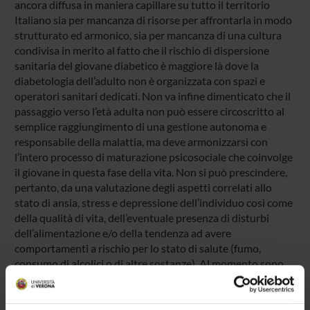
ancora diffusa in maniera capillare su tutto il territorio
Italiano sia per mancanza di risorse per affrontarla in modo
strutturato ed armonico, sia per mancanza di una cultura
condivisa in merito al fatto che il rischio di dispersione
sanitaria del giovane diabetico è maggiore là dove la
diabetologia dell’adulto non è organizzata con spazi e
operatori sanitari dedicati. Non va infine dimenticato che il
passaggio verso l’età adulta non può essere circoscritto al
semplice raggiungimento di una gestione autonoma e
responsabile della malattia, ma deve armonizzarsi con
l’intero processo di maturazione psicosociale che coinvolge
il giovane in questa fase della vita. Non si può prescindere,
pertanto, da una valutazione degli aspetti correlati allo
stato di ansia, stress e depressione dell’individuo così come
della qualità di vita, dell’eventuale presenza di disturbi
dell’alimentazione e/o della tendenza ad avere
comportamenti a rischio per lo stato di salute (fumo,
consumo di alcolici o di altre sostanze). Al momento sono
pochi gli studi che hanno valutato l’effetto a breve e lungo
termine di un percorso di cura condiviso fra servizio di
diabetologia pediatrica e dell’adulto su compenso