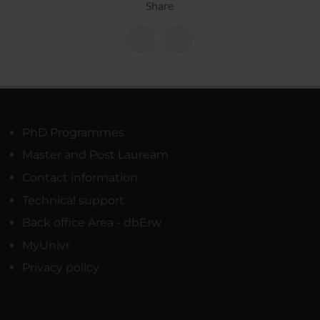
Share
PhD Programmes
Master and Post Lauream
Contact information
Technical support
Back office Area - dbErw
MyUnivr
Privacy policy