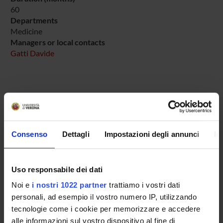
60
Departments
Medicine
Managers or local contacts
Gatti Davide
PROJECT PARTICIPANTS
Davide Gatti
Associate Professor
Consenso
Dettagli
Impostazioni degli annunci
In
Luca Idolazzi
Associate Professor
Uso responsabile dei dati
Noi e
i nostri 1022 partner
trattiamo i vostri dati
personali, ad esempio il vostro numero IP, utilizzando
RESEARCH AREAS INVOLVED IN THE PROJECT
tecnologie come i cookie per memorizzare e accedere
alle informazioni sul vostro dispositivo al fine di
Rheumatology (DM)