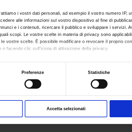
rattiamo i vostri dati personali, ad esempio il vostro numero IP, 
RCH AREAS INVOLVED IN THE PROJECT
dere alle informazioni sul vostro dispositivo al fine di pubblica
atology (DM)
nunci e i contenuti, ricercare il pubblico e sviluppare i servizi. A
r quali scopi. Le vostre scelte in materia di privacy sono applicabi
atology (DNBM)
to le vostre scelte. È possibile modificare o revocare il proprio 
 o facendo clic sull'icona di attivazione della privacy.
ONS
mo anche:
oni sulla tua posizione geografica, con un'approssimazione di qu
Preferenze
Statistiche
tologia
spositivo, scansionandolo attivamente alla ricerca di caratteristich
aborati i tuoi dati personali e imposta le tue preferenze nella
s
consenso in qualsiasi momento dalla Dichiarazione sui cookie.
Accetta selezionati
nalizzare contenuti ed annunci, per fornire funzionalità dei socia
inoltre informazioni sul modo in cui utilizzi il nostro sito con i n
icità e social media, i quali potrebbero combinarle con altre inform