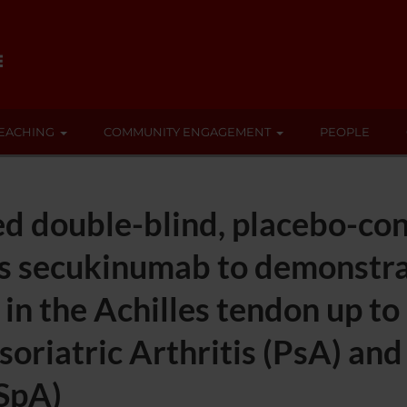
EACHING
COMMUNITY ENGAGEMENT
PEOPLE
 double-blind, placebo-con
s secukinumab to demonstrat
in the Achilles tendon up to 
soriatric Arthritis (PsA) and
xSpA)