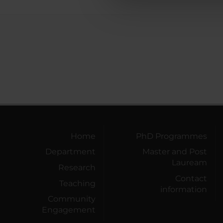
che hanno raccolto dal tuo uti
Home
PhD Programmes
Department
Master and Post
Lauream
Research
Contact
Teaching
information
Community
Engagement