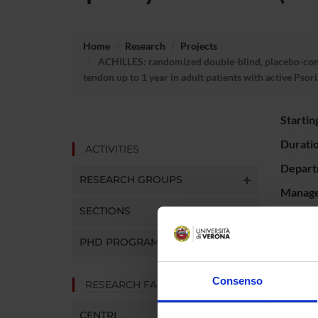
Home
Research
Projects
ACHILLES: randomized double-blind, placebo-contr
tendon up to 1 year in adult patients with active Psor
Startin
Durati
ACTIVITIES
Depart
RESEARCH GROUPS
Manager
SECTIONS
PHD PROGRAMMES
PROJ
Consenso
RESEARCH FACILITIES
Ombret
CENTRI