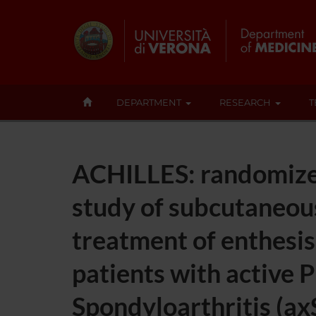
DEPARTMENT
RESEARCH
T
ACHILLES: randomized
study of subcutaneou
treatment of enthesis 
patients with active P
Spondyloarthritis (a