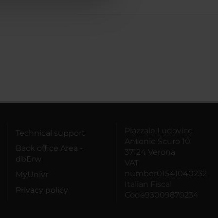
Piazzale Ludovico
Technical support
Antonio Scuro 10
Back office Area -
37124 Verona
dbErw
VAT
number01541040232
MyUnivr
Italian Fiscal
Privacy policy
Code93009870234