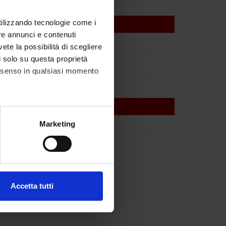
utilizzando tecnologie come i
re annunci e contenuti
vete la possibilità di scegliere
li solo su questa proprietà
consenso in qualsiasi momento
alche metro,
Marketing
e specifiche (impronte
ezione dettagli
. Puoi
Accetta tutti
l media e per analizzare il
ostri partner che si occupano
azioni che hai fornito loro o