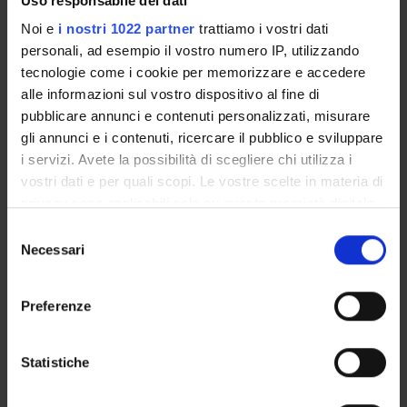
Uso responsabile dei dati
Last Modified:
Noi e
i nostri 1022 partner
trattiamo i vostri dati
November 14, 2022
personali, ad esempio il vostro numero IP, utilizzando
Bibliographic citation:
tecnologie come i cookie per memorizzare e accedere
Sorio, Claudio
;
Buffelli, Mario Rosario
; Ettorre, Michele;
alle informazioni sul vostro dispositivo al fine di
Vezzalini, Marzia
; Ricciardi, Mario; Angiari, Chiara;
pubblicare annunci e contenuti personalizzati, misurare
Johansson, Jan Evert; Assael, B. M.;
Melotti, Paola Maria
,
gli annunci e i contenuti, ricercare il pubblico e sviluppare
Analysis of CFTR function in human monocytes
i servizi. Avete la possibilità di scegliere chi utilizza i
,
Proceedings of "European Respiratory Society Annual
vostri dati e per quali scopi. Le vostre scelte in materia di
Congress"
, Barcelona , 18-22 settembre 2010 ,
2010
privacy sono applicabili solo su questa proprietà digitale
in cui avete effettuato le vostre scelte. È possibile
Consulta la scheda completa presente nel
repository
Selezione
modificare o revocare il proprio consenso in qualsiasi
Necessari
del
istituzionale della Ricerca di Ateneo
momento dalla Dichiarazione sui cookie o facendo clic
consenso
sull'icona di attivazione della privacy.
RELATED PROJECTS
Preferenze
TITLE
DEPARTMENT
MANAGERS
Con il tuo consenso, vorremmo anche:
raccogliere informazioni sulla tua posizione
Statistiche
<<back
geografica, con un'approssimazione di qualche
metro,