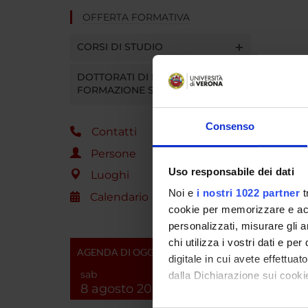
OFFERTA FORMATIVA
CORSI DI STUDIO
DOTTORATI DI RICERCA E
FORMAZIONE SUPERIORE
Consenso
Contatti
Persone
Uso responsabile dei dati
Luoghi
Noi e
i nostri 1022 partner
t
Calendario
cookie per memorizzare e acce
personalizzati, misurare gli an
chi utilizza i vostri dati e pe
AGENDA DI OGGI
digitale in cui avete effettua
sab
dalla Dichiarazione sui cookie
8 agosto 2026