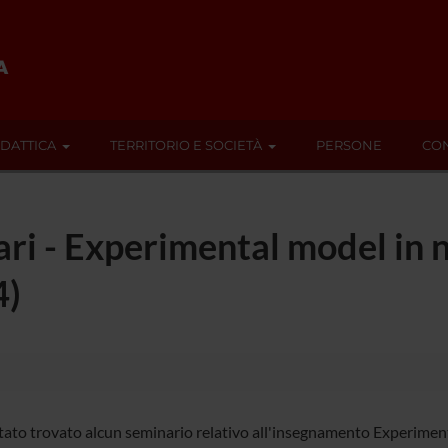
IDATTICA
TERRITORIO E SOCIETÀ
PERSONE
CON
nari - Experimental model in
4)
tato trovato alcun seminario relativo all'insegnamento Experimen