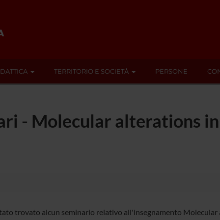
IDATTICA
TERRITORIO E SOCIETÀ
PERSONE
CON
ari - Molecular alterations in
tato trovato alcun seminario relativo all'insegnamento Molecular a