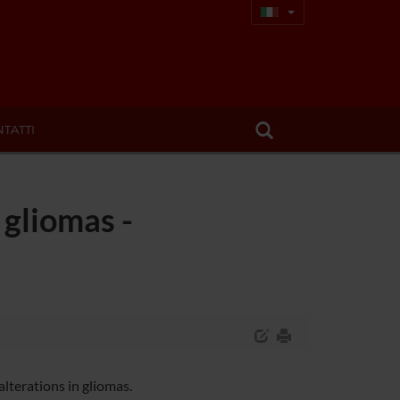
TATTI
 gliomas -
lterations in gliomas.