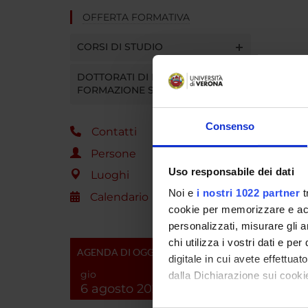
OFFERTA FORMATIVA
CORSI DI STUDIO
DOTTORATI DI RICERCA E
FORMAZIONE SUPERIORE
Consenso
Contatti
Persone
Uso responsabile dei dati
Luoghi
Noi e
i nostri 1022 partner
t
Calendario
cookie per memorizzare e acce
personalizzati, misurare gli an
chi utilizza i vostri dati e pe
AGENDA DI OGGI
digitale in cui avete effettua
gio
dalla Dichiarazione sui cookie
6 agosto 2026