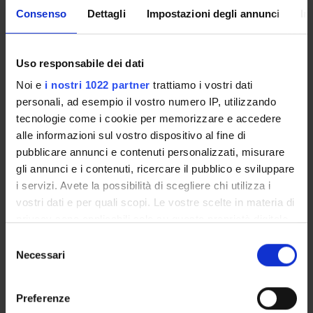
Consenso
Dettagli
Impostazioni degli annunci
In
TITOLO
FORMATO (LINGUA, DIMENSIONE, DATA PUBBLIC
Volantino
jpeg (it, 101 KB, 03/07/26)
Uso responsabile dei dati
Noi e
i nostri 1022 partner
trattiamo i vostri dati
personali, ad esempio il vostro numero IP, utilizzando
Referente
tecnologie come i cookie per memorizzare e accedere
Claudio Sorio
alle informazioni sul vostro dispositivo al fine di
Referente esterno
pubblicare annunci e contenuti personalizzati, misurare
Data pubblicazione
gli annunci e i contenuti, ricercare il pubblico e sviluppare
3 luglio 2026
i servizi. Avete la possibilità di scegliere chi utilizza i
vostri dati e per quali scopi. Le vostre scelte in materia di
privacy sono applicabili solo su questa proprietà digitale
in cui avete effettuato le vostre scelte. È possibile
Selezione
modificare o revocare il proprio consenso in qualsiasi
Necessari
OFFERTA FORMATIVA
del
momento dalla Dichiarazione sui cookie o facendo clic
consenso
sull'icona di attivazione della privacy.
CORSI DI STUDIO
Preferenze