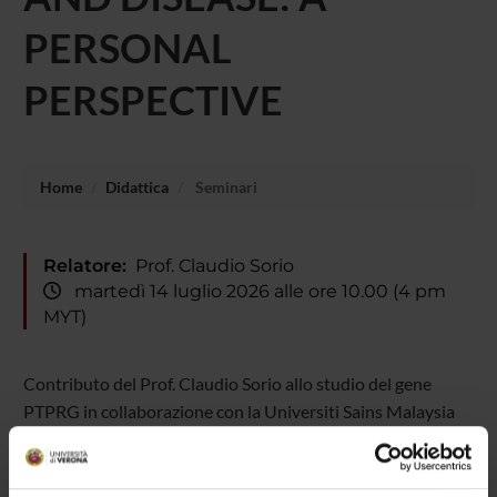
PERSONAL
PERSPECTIVE
Home
Didattica
Seminari
Relatore:
Prof. Claudio Sorio
martedì 14 luglio 2026 alle ore 10.00 (4 pm
MYT)
Contributo del Prof. Claudio Sorio allo studio del gene
PTPRG in collaborazione con la Universiti Sains Malaysia