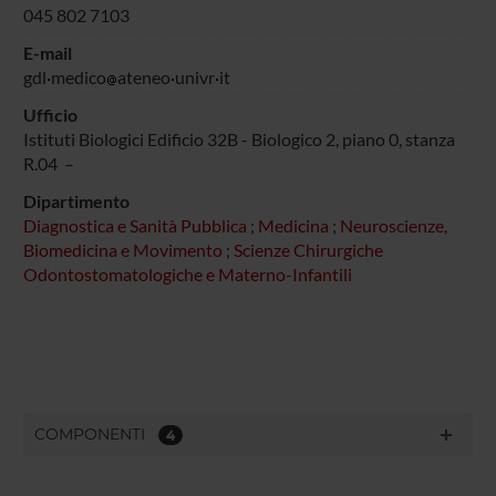
045 802 7103
E-mail
gdl
medico
ateneo
univr
it
Ufficio
Istituti Biologici Edificio 32B - Biologico 2, piano 0, stanza
R.04 –
Dipartimento
Diagnostica e Sanità Pubblica
;
Medicina
;
Neuroscienze,
Biomedicina e Movimento
;
Scienze Chirurgiche
Odontostomatologiche e Materno-Infantili
COMPONENTI
4