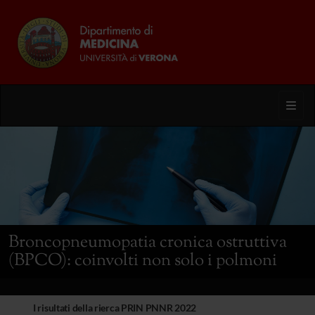
Toggl
Broncopneumopatia cronica ostruttiva
(BPCO): coinvolti non solo i polmoni
I risultati della rierca PRIN PNNR 2022