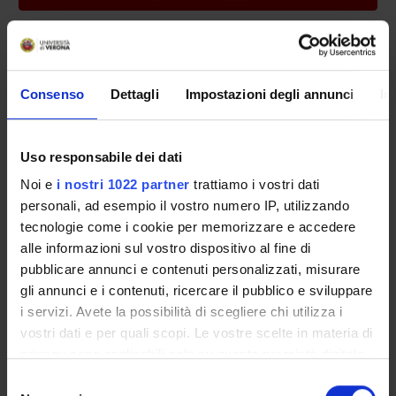
Consenso
Dettagli
Impostazioni degli annunci
In
HIGHLIGHTS
Uso responsabile dei dati
Noi e
i nostri 1022 partner
trattiamo i vostri dati
personali, ad esempio il vostro numero IP, utilizzando
FACOLTÀ DI MEDICINA
RICERCA COMPETENZE
E CHIRURGIA
tecnologie come i cookie per memorizzare e accedere
alle informazioni sul vostro dispositivo al fine di
pubblicare annunci e contenuti personalizzati, misurare
gli annunci e i contenuti, ricercare il pubblico e sviluppare
i servizi. Avete la possibilità di scegliere chi utilizza i
MALATTIE RARE E
PIANO OPERATIVO
COMPLESSE: SEZIONI
DIPARTIMENTO DI
vostri dati e per quali scopi. Le vostre scelte in materia di
DEL DIPARTIMENTO
MEDICINA 2026-2028
privacy sono applicabili solo su questa proprietà digitale
in cui avete effettuato le vostre scelte. È possibile
Selezione