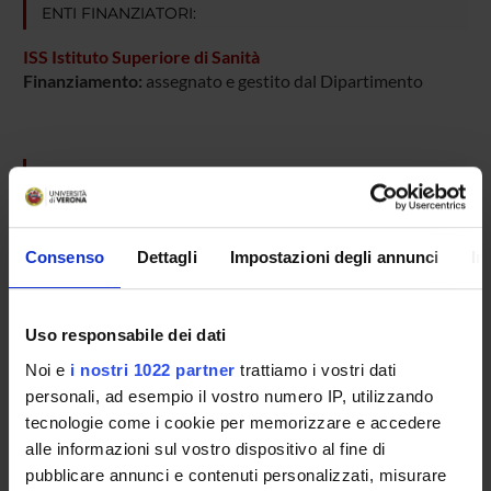
ENTI FINANZIATORI:
ISS Istituto Superiore di Sanità
Finanziamento:
assegnato e gestito dal Dipartimento
PARTECIPANTI AL PROGETTO
Gabriela Constantin
Professore ordinario
Consenso
Dettagli
Impostazioni degli annunci
In
Cinzia Giagulli
Carlo Laudanna
Uso responsabile dei dati
Professore ordinario
Noi e
i nostri 1022 partner
trattiamo i vostri dati
Linda Ottoboni
personali, ad esempio il vostro numero IP, utilizzando
tecnologie come i cookie per memorizzare e accedere
Barbara Rossi
alle informazioni sul vostro dispositivo al fine di
Ricercatore
pubblicare annunci e contenuti personalizzati, misurare