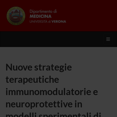
Toggl
Nuove strategie
terapeutiche
immunomodulatorie e
neuroprotettive in
modelli sperimentali di