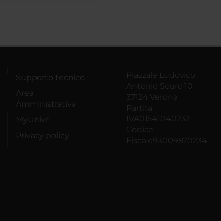
Piazzale Ludovico
Supporto tecnico
Antonio Scuro 10
Area
37124 Verona
Amministrativa
Partita
IVA01541040232
MyUnivr
Codice
Privacy policy
Fiscale93009870234