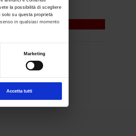
vete la possibilità di scegliere
li solo su questa proprietà
consenso in qualsiasi momento
alche metro,
Marketing
e specifiche (impronte
ezione dettagli
. Puoi
Accetta tutti
l media e per analizzare il
ostri partner che si occupano
azioni che hai fornito loro o