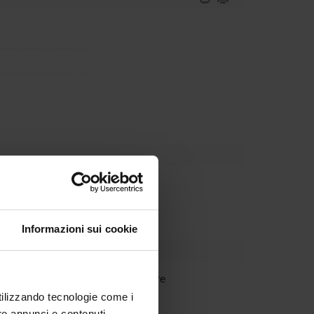
Dipartimento
Informazioni sui cookie
Rossi
Ricercatore
utilizzando tecnologie come i
re annunci e contenuti