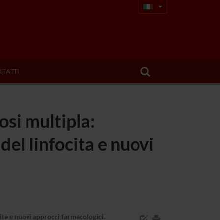
TATTI
osi multipla:
el linfocita e nuovi
cita e nuovi approcci farmacologici.