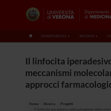
DIPARTIMENTO
RICERCA
D
Il linfocita iperadesiv
meccanismi molecolari
approcci farmacologic
Home
Ricerca
Progetti
Il linfocita iperadesivo nella patogenesi della scl