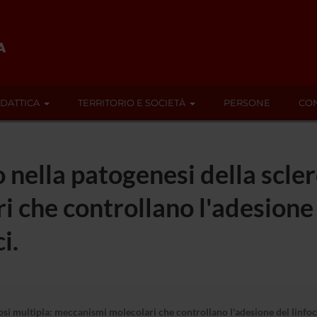
IDATTICA
TERRITORIO E SOCIETÀ
PERSONE
CON
o nella patogenesi della scler
 che controllano l'adesione d
i.
erosi multipla: meccanismi molecolari che controllano l'adesione del linfo