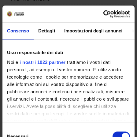
Barbara Rossi
Ricercatore
Patrizia Scapini
Professore associato
Consenso
Dettagli
Impostazioni degli annunci
In
Nicola Tamassia
Professore associato
Uso responsabile dei dati
Stefano Ugel
Professore associato
Noi e
i nostri 1022 partner
trattiamo i vostri dati
personali, ad esempio il vostro numero IP, utilizzando
tecnologie come i cookie per memorizzare e accedere
COMPETENZE
alle informazioni sul vostro dispositivo al fine di
pubblicare annunci e contenuti personalizzati, misurare
gli annunci e i contenuti, ricercare il pubblico e sviluppare
i servizi. Avete la possibilità di scegliere chi utilizza i
vostri dati e per quali scopi. Le vostre scelte in materia di
ATTIVITÀ
privacy sono applicabili solo su questa proprietà digitale
in cui avete effettuato le vostre scelte. È possibile
GRUPPI DI RICERCA
Selezione
modificare o revocare il proprio consenso in qualsiasi
Necessari