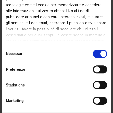
tecnologie come i cookie per memorizzare e accedere
GOVERNANCE
alle informazioni sul vostro dispositivo al fine di
pubblicare annunci e contenuti personalizzati, misurare
COMMISSIONI
gli annunci e i contenuti, ricercare il pubblico e sviluppare
i servizi. Avete la possibilità di scegliere chi utilizza i
UFFICI E STRUTTURE DI SERVIZIO
vostri dati e per quali scopi. Le vostre scelte in materia di
privacy sono applicabili solo su questa proprietà digitale
SERVIZI DI SEGRETERIA STUDENTI
in cui avete effettuato le vostre scelte. È possibile
Selezione
modificare o revocare il proprio consenso in qualsiasi
Necessari
del
STRUTTURE DEL DIPARTIMENTO
momento dalla Dichiarazione sui cookie o facendo clic
consenso
sull'icona di attivazione della privacy.
BIBLIOTECHE
Preferenze
CENTRI
Con il tuo consenso, vorremmo anche:
raccogliere informazioni sulla tua posizione
Statistiche
LABORATORI
geografica, con un'approssimazione di qualche
metro,
Contatti
Marketing
Identificare il tuo dispositivo, scansionandolo
Persone
attivamente alla ricerca di caratteristiche specifiche