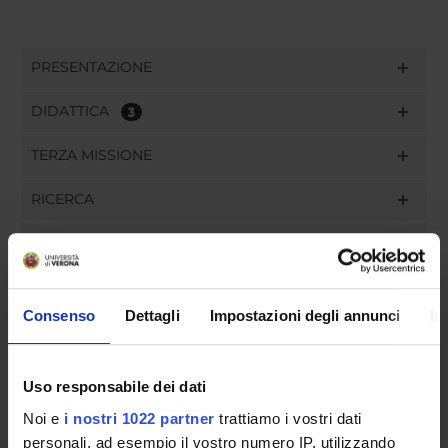
PRESENTAZIONE
DIDATTICA
3
TERZA MISSIONE
RICERCA
PROGETTI
PUBBLICAZIONI
Consenso
Dettagli
Impostazioni degli annunci
In
INCARICHI
Uso responsabile dei dati
Noi e
i nostri 1022 partner
trattiamo i vostri dati
ORGANIZZAZIONE
personali, ad esempio il vostro numero IP, utilizzando