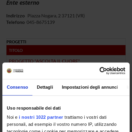
Ente esterno
Indirizzo
Piazza Nogara, 2 37121 (VR)
Telefono
045-8675139
PROGETTI
TITOLO
PROGETTO "ASCOLTA IL CUORE"
Nefrolitiasi calcica e ostepatie associate: studio delle intera
NUMERO FINANZIAMENTI
Consenso
Dettagli
Impostazioni degli annunci
In
ANNO
NUMERO
2011
1
Uso responsabile dei dati
2005
1
Noi e
i nostri 1022 partner
trattiamo i vostri dati
personali, ad esempio il vostro numero IP, utilizzando
tecnologie come i cookie per memorizzare e accedere