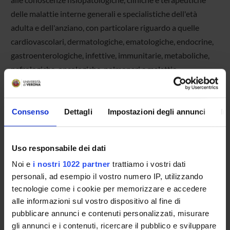
delle malattie interne generali e specialistiche dell'età
adulta e dell'anziano, con particolare riguardo a quelle
cardiovascolari, dermatologiche, ematologiche, endocrine,
gastroenterologiche, infettive, immunitarie, metaboliche,
nefrologiche, oncologiche, polmonari e malattie
reumatologiche.
IL DIPARTIMENTO IN BREVE
Consenso
Dettagli
Impostazioni degli annunci
In
Sede
Piazzale Ludovico Antonio Scuro 10 - 37124 Verona
Uso responsabile dei dati
Direttore
Noi e
i nostri 1022 partner
trattiamo i vostri dati
Prof. Domenico Girelli
personali, ad esempio il vostro numero IP, utilizzando
Direttore Vicario
Prof. Flavio Luciano Ribichini
tecnologie come i cookie per memorizzare e accedere
alle informazioni sul vostro dispositivo al fine di
pubblicare annunci e contenuti personalizzati, misurare
gli annunci e i contenuti, ricercare il pubblico e sviluppare