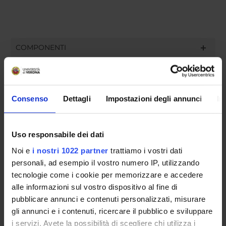
COMPONENTI
Giuseppe Borzellino
Componente
Consenso
Dettagli
Impostazioni degli annunci
In
Mirco Galie'
Componente
Salvatore Paiella
Uso responsabile dei dati
Componente
Noi e
i nostri 1022 partner
trattiamo i vostri dati
Francesca Pizzolo
personali, ad esempio il vostro numero IP, utilizzando
Presidente
tecnologie come i cookie per memorizzare e accedere
alle informazioni sul vostro dispositivo al fine di
pubblicare annunci e contenuti personalizzati, misurare
SEDUTE E VERBALI
gli annunci e i contenuti, ricercare il pubblico e sviluppare
i servizi. Avete la possibilità di scegliere chi utilizza i