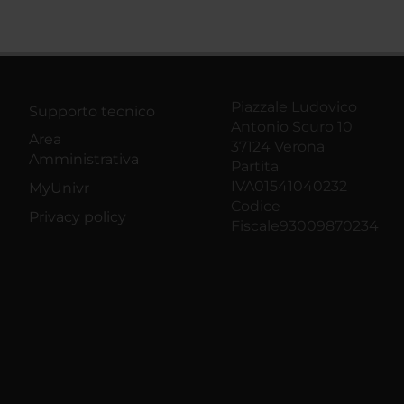
Piazzale Ludovico
Supporto tecnico
Antonio Scuro 10
Area
37124 Verona
Amministrativa
Partita
IVA01541040232
MyUnivr
Codice
Privacy policy
Fiscale93009870234