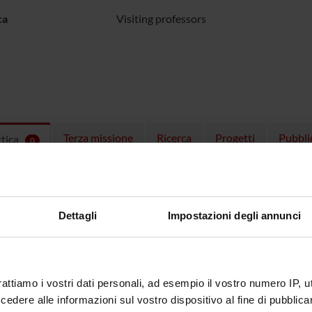
ca
Visiting professors
Terza missione
Ricerca
Progetti
Pubbli
ttica
0
EGNAMENTI
menti attivi nel periodo selezionato:
0
.
Dettagli
Impostazioni degli annunci
ull'insegnamento per vedere orari e dettagli del corso.
rattiamo i vostri dati personali, ad esempio il vostro numero IP, 
dere alle informazioni sul vostro dispositivo al fine di pubblica