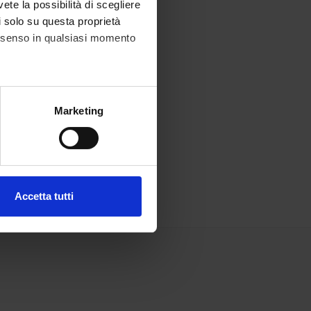
vete la possibilità di scegliere
li solo su questa proprietà
consenso in qualsiasi momento
alche metro,
Marketing
e specifiche (impronte
ezione dettagli
. Puoi
Accetta tutti
l media e per analizzare il
ostri partner che si occupano
azioni che hai fornito loro o