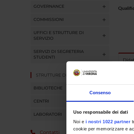
GOVERNANCE
Qualifi
COMMISSIONI
UFFICI E STRUTTURE DI
SERVIZIO
SERVIZI DI SEGRETERIA
STUDENTI
Dida
STRUTTURE DEL DIPARTIMENTO
INS
BIBLIOTECHE
Insegna
Consenso
Clicca s
CENTRI
Uso responsabile dei dati
LABORATORI
Noi e
i nostri 1022 partner
t
cookie per memorizzare e acce
Contatti