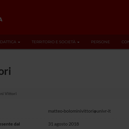
IDATTICA
TERRITORIO E SOCIETÀ
PERSONE
CON
ori
i Vittori
matteo
bolominivittori
univr
it
sente dal
31 agosto 2018