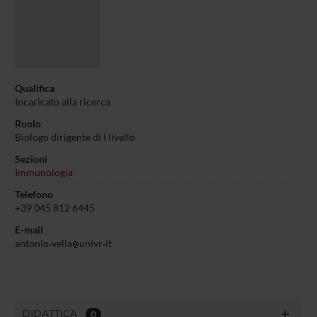
Qualifica
Incaricato alla ricerca
Ruolo
Biologo dirigente di I livello
Sezioni
Immunologia
Telefono
+39 045 812 6445
E-mail
antonio
vella
univr
it
DIDATTICA
0