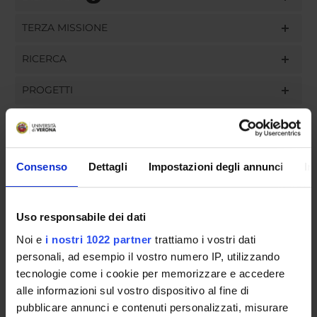
TERZA MISSIONE
RICERCA
PROGETTI
PUBBLICAZIONI
INCARICHI
Consenso
Dettagli
Impostazioni degli annunci
In
Uso responsabile dei dati
ORGANIZZAZIONE
Noi e
i nostri 1022 partner
trattiamo i vostri dati
personali, ad esempio il vostro numero IP, utilizzando
GOVERNANCE
tecnologie come i cookie per memorizzare e accedere
alle informazioni sul vostro dispositivo al fine di
COMMISSIONI
pubblicare annunci e contenuti personalizzati, misurare