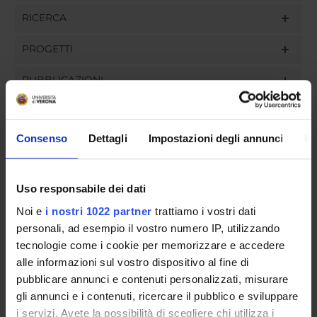
RICERCA
PROGETTI
PUBBLICAZIONI
INCARICHI
Consenso
Dettagli
Impostazioni degli annunci
In
ORGANIZZAZIONE
Uso responsabile dei dati
Noi e
i nostri 1022 partner
trattiamo i vostri dati
GOVERNANCE
personali, ad esempio il vostro numero IP, utilizzando
tecnologie come i cookie per memorizzare e accedere
COMMISSIONI
alle informazioni sul vostro dispositivo al fine di
pubblicare annunci e contenuti personalizzati, misurare
UFFICI E STRUTTURE DI SERVIZIO
gli annunci e i contenuti, ricercare il pubblico e sviluppare
SERVIZI DI SEGRETERIA STUDENTI
i servizi. Avete la possibilità di scegliere chi utilizza i