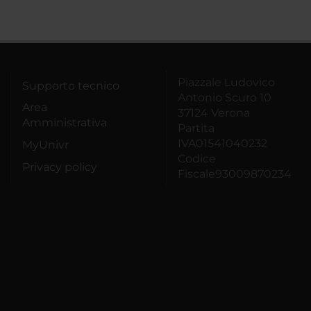
Piazzale Ludovico
Supporto tecnico
Antonio Scuro 10
Area
37124 Verona
Amministrativa
Partita
IVA01541040232
MyUnivr
Codice
Privacy policy
Fiscale93009870234