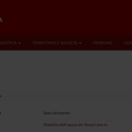
IDATTICA
TERRITORIO E SOCIETÀ
PERSONE
CON
a
a
Specializzando
Malattie dell'apparato Respiratorio