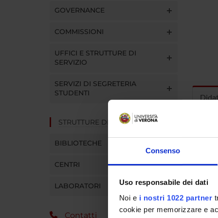
GOVERNANCE
COMMISSIONI
UFFICI E STRUTTURE DI
SERVIZIO
SERVIZI DI SEGRETERIA
STUDENTI
Dida
STRUTTURE DEL DIPARTIMENTO
INS
BIBLIOTECHE
Insegna
Consenso
Clicca s
CENTRI
Uso responsabile dei dati
LABORATORI
Noi e
i nostri 1022 partner
t
cookie per memorizzare e acce
Contatti