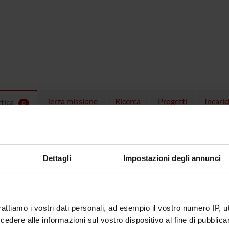
Terza missione
Ricerca
Progetti
Incaric
ttica
0
EGNAMENTI
menti attivi nel periodo selezionato:
0
.
Dettagli
Impostazioni degli annunci
ull'insegnamento per vedere orari e dettagli del corso.
rattiamo i vostri dati personali, ad esempio il vostro numero IP, 
dere alle informazioni sul vostro dispositivo al fine di pubblica