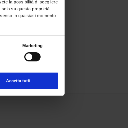
vete la possibilità di scegliere
li solo su questa proprietà
consenso in qualsiasi momento
alche metro,
Marketing
e specifiche (impronte
ezione dettagli
. Puoi
Accetta tutti
l media e per analizzare il
ostri partner che si occupano
azioni che hai fornito loro o