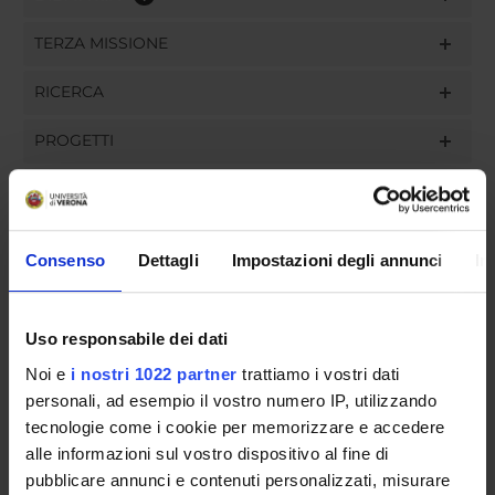
TERZA MISSIONE
RICERCA
PROGETTI
PUBBLICAZIONI
INCARICHI
Consenso
Dettagli
Impostazioni degli annunci
In
Uso responsabile dei dati
ORGANIZZAZIONE
Noi e
i nostri 1022 partner
trattiamo i vostri dati
personali, ad esempio il vostro numero IP, utilizzando
GOVERNANCE
tecnologie come i cookie per memorizzare e accedere
alle informazioni sul vostro dispositivo al fine di
COMMISSIONI
pubblicare annunci e contenuti personalizzati, misurare