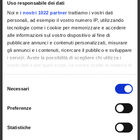
Uso responsabile dei dati
INCARICHI
Noi e
i nostri 1022 partner
trattiamo i vostri dati
personali, ad esempio il vostro numero IP, utilizzando
tecnologie come i cookie per memorizzare e accedere
alle informazioni sul vostro dispositivo al fine di
ORGANIZZAZIONE
pubblicare annunci e contenuti personalizzati, misurare
gli annunci e i contenuti, ricercare il pubblico e sviluppare
GOVERNANCE
i servizi. Avete la possibilità di scegliere chi utilizza i
vostri dati e per quali scopi. Le vostre scelte in materia di
COMMISSIONI
privacy sono applicabili solo su questa proprietà digitale
in cui avete effettuato le vostre scelte. È possibile
Selezione
UFFICI E STRUTTURE DI SERVIZIO
modificare o revocare il proprio consenso in qualsiasi
Necessari
del
momento dalla Dichiarazione sui cookie o facendo clic
SERVIZI DI SEGRETERIA STUDENTI
consenso
sull'icona di attivazione della privacy.
Preferenze
STRUTTURE DEL DIPARTIMENTO
Con il tuo consenso, vorremmo anche:
BIBLIOTECHE
raccogliere informazioni sulla tua posizione
Statistiche
geografica, con un'approssimazione di qualche
CENTRI