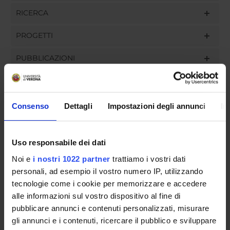
RICERCA
PROGETTI
PUBBLICAZIONI
INCARICHI
Consenso
Dettagli
Impostazioni degli annunci
In
ORGANIZZAZIONE
Uso responsabile dei dati
GOVERNANCE
Noi e
i nostri 1022 partner
trattiamo i vostri dati
personali, ad esempio il vostro numero IP, utilizzando
COMMISSIONI
tecnologie come i cookie per memorizzare e accedere
alle informazioni sul vostro dispositivo al fine di
UFFICI E STRUTTURE DI SERVIZIO
pubblicare annunci e contenuti personalizzati, misurare
gli annunci e i contenuti, ricercare il pubblico e sviluppare
SERVIZI DI SEGRETERIA STUDENTI