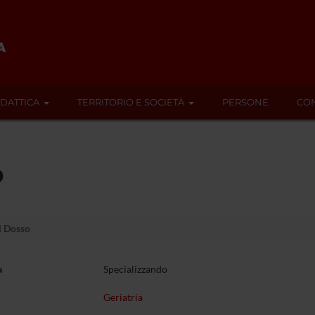
IDATTICA
TERRITORIO E SOCIETÀ
PERSONE
CON
o
l Dosso
a
Specializzando
Geriatria