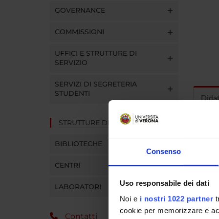
GOVERNANCE
COMMISSIONI
UFFICI E STRUTTURE DI
SERVIZIO
SERVIZI DI SEGRETERIA
STUDENTI
Dida
STRUTTURE DEL DIPARTIMENTO
INS
BIBLIOTECHE
Insegna
Consenso
Clicca s
CENTRI
Uso responsabile dei dati
LABORATORI
Noi e
i nostri 1022 partner
t
cookie per memorizzare e acce
Contatti