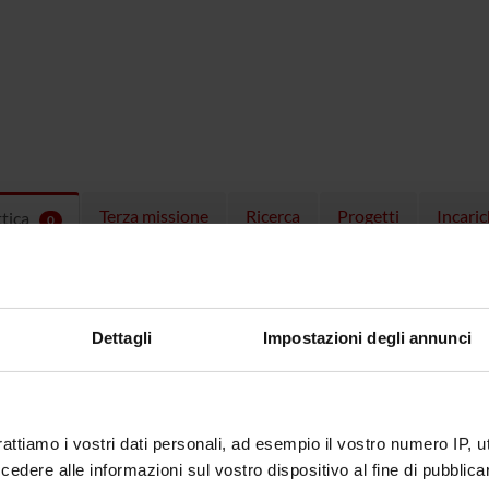
Terza missione
Ricerca
Progetti
Incaric
ttica
0
EGNAMENTI
menti attivi nel periodo selezionato:
0
.
Dettagli
Impostazioni degli annunci
ull'insegnamento per vedere orari e dettagli del corso.
rattiamo i vostri dati personali, ad esempio il vostro numero IP, 
dere alle informazioni sul vostro dispositivo al fine di pubblica