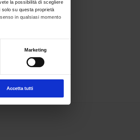
vete la possibilità di scegliere
li solo su questa proprietà
consenso in qualsiasi momento
alche metro,
Marketing
e specifiche (impronte
ezione dettagli
. Puoi
Accetta tutti
l media e per analizzare il
ostri partner che si occupano
azioni che hai fornito loro o