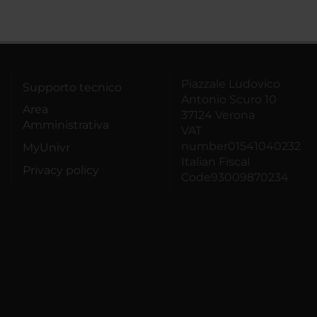
Piazzale Ludovico
Supporto tecnico
Antonio Scuro 10
Area
37124 Verona
Amministrativa
VAT
number01541040232
MyUnivr
Italian Fiscal
Privacy policy
Code93009870234