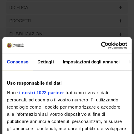
RICERCA
PROGETTI
PUBBLICAZIONI
INCARICHI
Consenso
Dettagli
Impostazioni degli annunci
In
ORGANIZZAZIONE
Uso responsabile dei dati
GOVERNANCE
Noi e
i nostri 1022 partner
trattiamo i vostri dati
personali, ad esempio il vostro numero IP, utilizzando
COMMISSIONI
tecnologie come i cookie per memorizzare e accedere
alle informazioni sul vostro dispositivo al fine di
UFFICI E STRUTTURE DI SERVIZIO
pubblicare annunci e contenuti personalizzati, misurare
gli annunci e i contenuti, ricercare il pubblico e sviluppare
SERVIZI DI SEGRETERIA STUDENTI