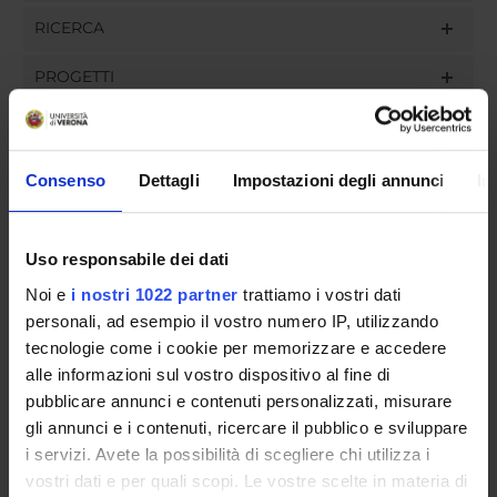
RICERCA
PROGETTI
INCARICHI
Consenso
Dettagli
Impostazioni degli annunci
In
ORGANIZZAZIONE
Uso responsabile dei dati
GOVERNANCE
Noi e
i nostri 1022 partner
trattiamo i vostri dati
personali, ad esempio il vostro numero IP, utilizzando
COMMISSIONI
tecnologie come i cookie per memorizzare e accedere
alle informazioni sul vostro dispositivo al fine di
UFFICI E STRUTTURE DI SERVIZIO
pubblicare annunci e contenuti personalizzati, misurare
gli annunci e i contenuti, ricercare il pubblico e sviluppare
SERVIZI DI SEGRETERIA STUDENTI
i servizi. Avete la possibilità di scegliere chi utilizza i
vostri dati e per quali scopi. Le vostre scelte in materia di
STRUTTURE DEL DIPARTIMENTO