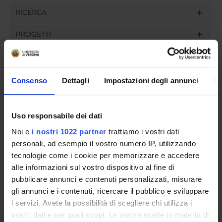
RICERCA
PROGETTI
INCARICHI
Consenso
Dettagli
Impostazioni degli annunci
In
ORGANIZZAZIONE
Uso responsabile dei dati
GOVERNANCE
Noi e
i nostri 1022 partner
trattiamo i vostri dati
personali, ad esempio il vostro numero IP, utilizzando
COMMISSIONI
tecnologie come i cookie per memorizzare e accedere
alle informazioni sul vostro dispositivo al fine di
UFFICI E STRUTTURE DI SERVIZIO
pubblicare annunci e contenuti personalizzati, misurare
gli annunci e i contenuti, ricercare il pubblico e sviluppare
SERVIZI DI SEGRETERIA STUDENTI
i servizi. Avete la possibilità di scegliere chi utilizza i
vostri dati e per quali scopi. Le vostre scelte in materia di
STRUTTURE DEL DIPARTIMENTO