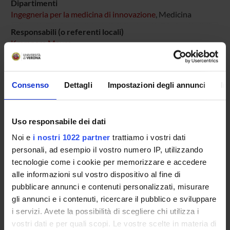
Dipartimenti
Ingegneria per la medicina di innovazione
, Medicina
Responsabili (o referenti locali)
Krampera Mauro
Consenso
Dettagli
Impostazioni degli annunci
In
ENTI FINANZIATORI:
GALM (Gruppo di Animazione Lesionati Midollari)
Uso responsabile dei dati
Finanziamento:
assegnato e gestito dal Dipartimento
Noi e
i nostri 1022 partner
trattiamo i vostri dati
personali, ad esempio il vostro numero IP, utilizzando
tecnologie come i cookie per memorizzare e accedere
PARTECIPANTI AL PROGETTO
alle informazioni sul vostro dispositivo al fine di
pubblicare annunci e contenuti personalizzati, misurare
Mauro Krampera
gli annunci e i contenuti, ricercare il pubblico e sviluppare
Professore ordinario
i servizi. Avete la possibilità di scegliere chi utilizza i
vostri dati e per quali scopi. Le vostre scelte in materia di